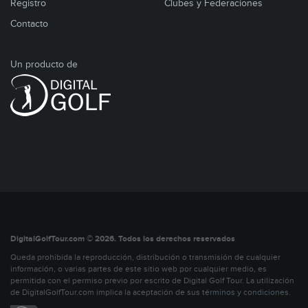
Registro
Clubes y Federaciones
Contacto
Un producto de
DigitalGolfTour.com © 2026. Todos los derechos reservados
Queda prohibida la reproducción, distribución o transmisión de cualquier
información, o varias partes de este sitio web por cualquier medio, es
permitida con el permiso previo por escrito de Digital Golf Tour. La utilización
de DigitalGolfTour.com implica la aceptación de sus
términos y condiciones
.