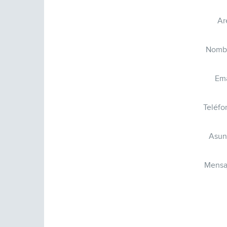
Ar
Nomb
Ema
Teléfo
Asun
Mensa