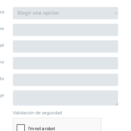
ea
re
il
no
to
je
Validación de seguridad