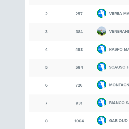
VEREA M
2
257
VENERAND
3
384
RASPO MA
4
498
SCAUSO 
5
594
MONTAGN
6
726
BIANCO S
7
931
GABIOUD 
8
1004