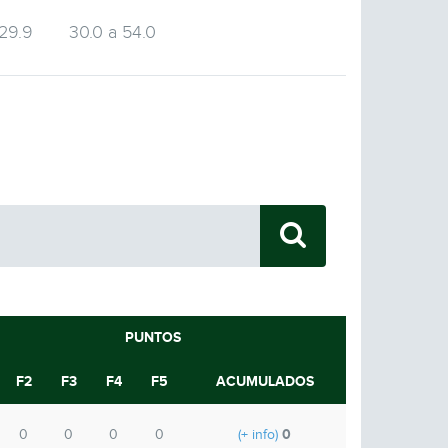
 29.9
30.0 a 54.0
9
PUNTOS
F2
F3
F4
F5
ACUMULADOS
0
0
0
0
0
(+ info)