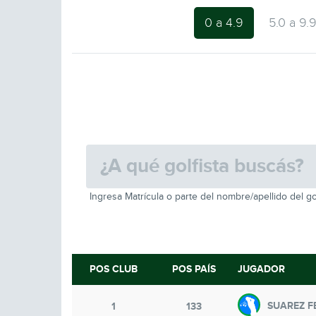
0 a 4.9
5.0 a 9.
Ingresa Matrícula o parte del nombre/apellido del go
POS CLUB
POS PAÍS
JUGADOR
SUAREZ F
1
133