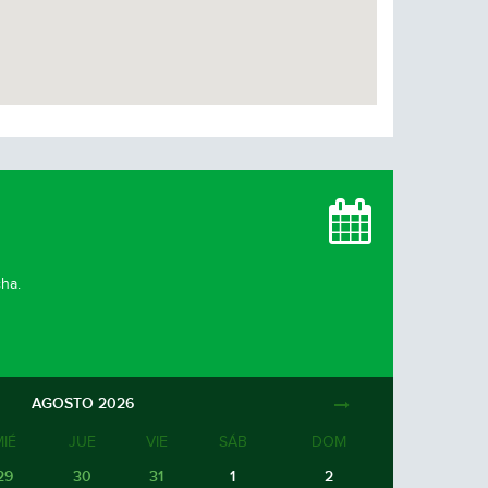
cha.
AGOSTO
2026
MIÉ
JUE
VIE
SÁB
DOM
29
30
31
1
2