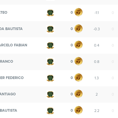
ATEO
0
-1.1
0
A BAUTISTA
0
-0.3
0
RCELO FABIAN
0
0.4
0
FRANCO
0
0.8
0
ER FEDERICO
0
1.3
0
ANTIAGO
0
2
0
BAUTISTA
0
2.2
0