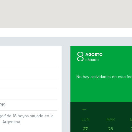
8
AGOSTO
sábado
No hay actividades en esta fe
RIS
golf de 18 hoyos situado en la
LUN
MAR
- Argentina.
27
28