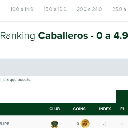
9
10.0 a 14.9
15.0 a 19.9
20.0 a 24.9
25.0 a
Caballeros - 0 a 4.
Ranking
lfista que buscás.
CLUB
COINS
INDEX
F1
ELIPE
0
-3
0