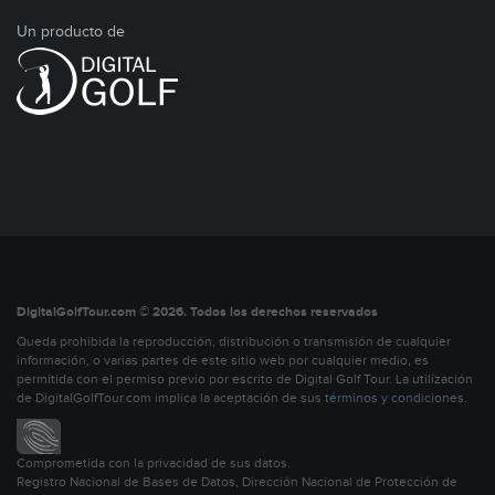
Un producto de
DigitalGolfTour.com © 2026. Todos los derechos reservados
Queda prohibida la reproducción, distribución o transmisión de cualquier
información, o varias partes de este sitio web por cualquier medio, es
permitida con el permiso previo por escrito de Digital Golf Tour. La utilización
de DigitalGolfTour.com implica la aceptación de sus
términos y condiciones
.
Comprometida con la privacidad de sus datos.
Registro Nacional de Bases de Datos, Dirección Nacional de Protección de