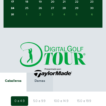
17
18
19
20
21
22
23
24
25
26
27
28
29
30
31
1
2
3
4
5
6
Caballeros
Damas
0 a 4.9
5.0 a 9.9
10.0 a 14.9
15.0 a 19.9