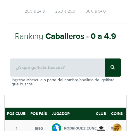
20.0 a 24.9
25.0 a 29.9
30.0 a 54.0
Ranking
Caballeros - 0 a 4.9
Ingresa Matrícula o parte del nombre/apellido del golfista
que buscás.
POS CLUB
POS PAÍS
JUGADOR
CLUB
COINS
I
RODRIGUEZ EUGENIO
0
1
1990