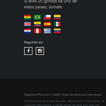
Si eres un golfista de uno de
estos países, súmate:
Seguinos en:
DigitalGolfTour.com © 2026. Todos los derechos reservados
Queda prohibida la reproducción, distribución o transmisión de
cualquier información, o varias partes de este sitio web por