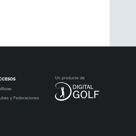
Un producto de
CCESOS
lfistas
ubes y Federaciones