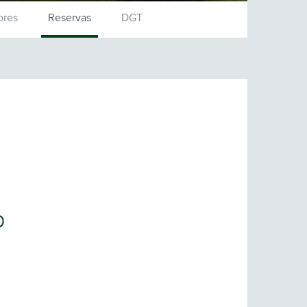
res
Reservas
DGT
b