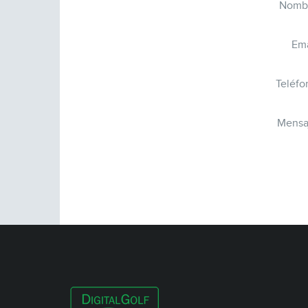
Nomb
Ema
Teléfo
Mensa