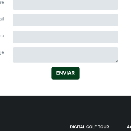
re
il
no
je
ENVIAR
DIGITAL GOLF TOUR
A