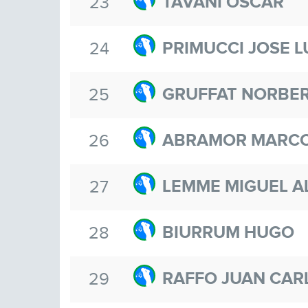
TAVANI OSCAR
23
PRIMUCCI JOSE L
24
GRUFFAT NORBE
25
ABRAMOR MARCO
26
LEMME MIGUEL A
27
BIURRUM HUGO
28
RAFFO JUAN CAR
29