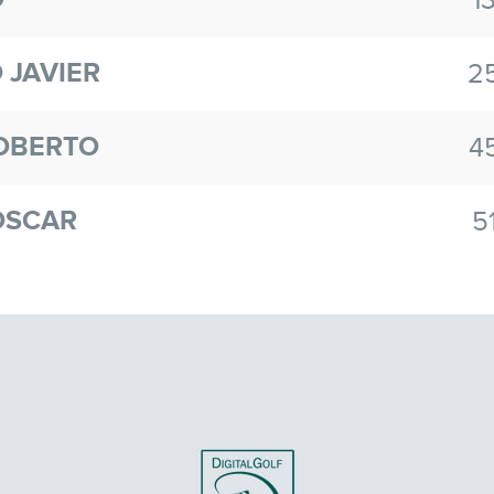
1
 JAVIER
2
ROBERTO
4
OSCAR
5