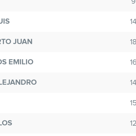
9
UIS
1
RTO JUAN
1
S EMILIO
1
LEJANDRO
1
1
LOS
1