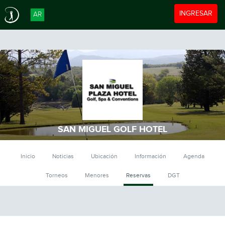
Toggle navigat
INGRESAR
AR
SAN MIGUEL GOLF HOTEL
Inicio
Noticias
Ubicación
Información
Agenda
Torneos
Menores
Reservas
DGT