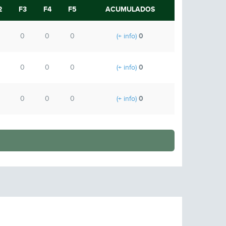
2
F3
F4
F5
ACUMULADOS
0
0
0
0
(+ info)
0
0
0
0
(+ info)
0
0
0
0
(+ info)