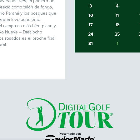
aves declives; el primero de
3
4
aprecia como telón de fondo,
 río Paraná y los bosques que
10
11
a una leve pendiente,
17
18
el campo es más bien plano y
hoyo Nueve – Dieciocho
24
25
s rosados es el broche final
31
1
ral.