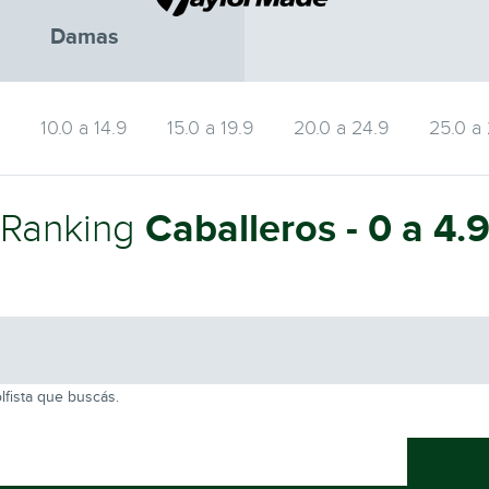
Damas
9
10.0 a 14.9
15.0 a 19.9
20.0 a 24.9
25.0 a
Caballeros - 0 a 4.
Ranking
lfista que buscás.