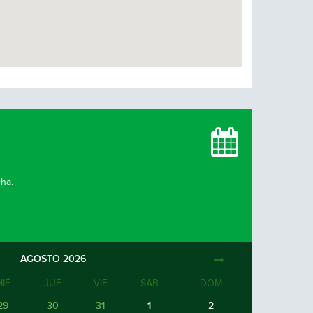
cha.
AGOSTO
2026
MIÉ
JUE
VIE
SÁB
DOM
29
30
31
1
2