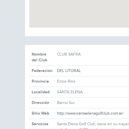
Nombre
CLUB SAFRA
del Club
Federación
DEL LITORAL
Provincia
Entre Ríos
Localidad
SANTA ELENA
Dirección
Barrio Sur
Sitio Web
http://www.santaelenagolfclub.com.ar/
Servicios
Santa Elena Golf Club, tiene en su traye