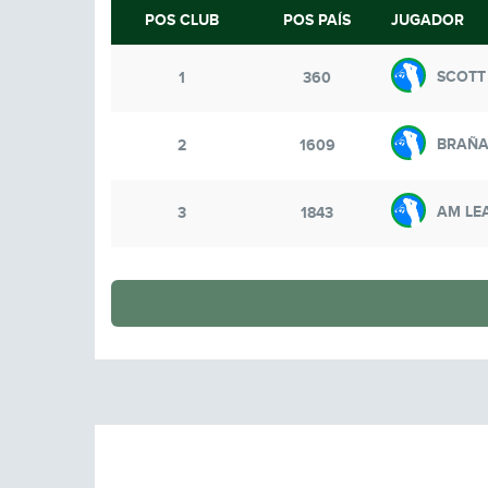
POS CLUB
POS PAÍS
JUGADOR
SCOTT
1
360
BRAÑA
2
1609
AM LE
3
1843