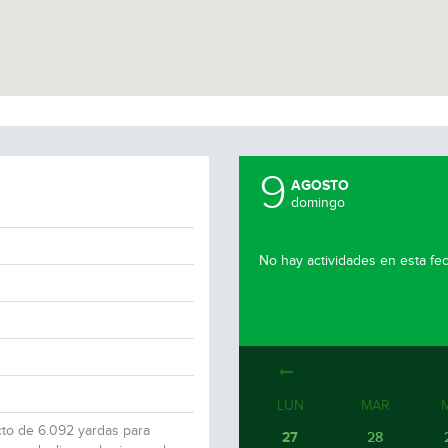
9
AGOSTO
domingo
No hay actividades en esta fe
LUN
MAR
cto de 6.092 yardas para
27
28