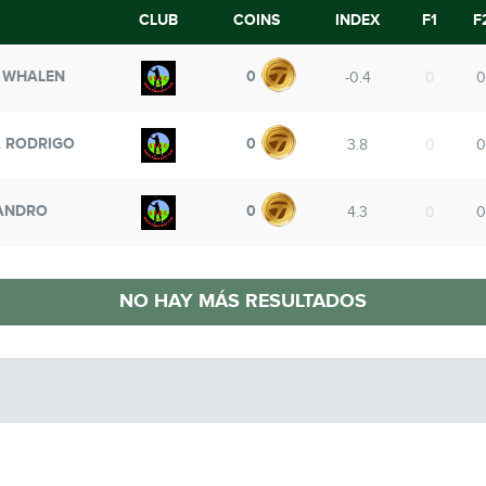
CLUB
COINS
INDEX
F1
F
 WHALEN
0
-0.4
0
0
 RODRIGO
0
3.8
0
0
ANDRO
0
4.3
0
0
NO HAY MÁS RESULTADOS