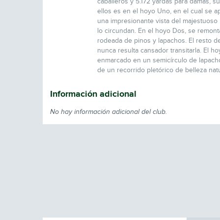
caballeros y 5.172 yardas para damas, su
ellos es en el hoyo Uno, en el cual se 
una impresionante vista del majestuoso
lo circundan. En el hoyo Dos, se remont
rodeada de pinos y lapachos. El resto d
nunca resulta cansador transitarla. El 
enmarcado en un semicírculo de lapacho
de un recorrido pletórico de belleza natu
Información adicional
No hay información adicional del club.