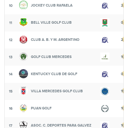
JOCKEY CLUB RAFAELA
200
10
BELL VILLE GOLF CLUB
0
11
CLUB A. B. Y M. ARGENTINO
250
12
GOLF CLUB MERCEDES
100
13
KENTUCKY CLUB DE GOLF
0
14
VILLA MERCEDES GOLF CLUB
150
15
PUAN GOLF
100
16
ASOC. C. DEPORTES PARA GALVEZ
100
17