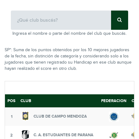
Ingresa el nombre o parte del nombre del club que buscás.
SP*: Suma de los puntos obtenidos por los 10 mejores jugadores
de la fecha, sin distinción de categoría y considerando solo a los
jugadores que tienen registrado su Handicap en ese club aunque
hayan realizado el score en otro club.
POS
CLUB
FEDERACION
COI
CLUB DE CAMPO MENDOZA
132
1
C. A. ESTUDIANTES DE PARANA
625
2