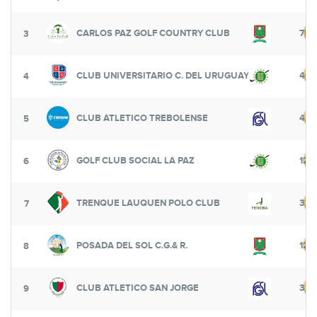
CARLOS PAZ GOLF COUNTRY CLUB
750
3
CLUB UNIVERSITARIO C. DEL URUGUAY
462
4
CLUB ATLETICO TREBOLENSE
425
5
GOLF CLUB SOCIAL LA PAZ
125
6
TRENQUE LAUQUEN POLO CLUB
375
7
POSADA DEL SOL C.G.& R.
125
8
CLUB ATLETICO SAN JORGE
375
9