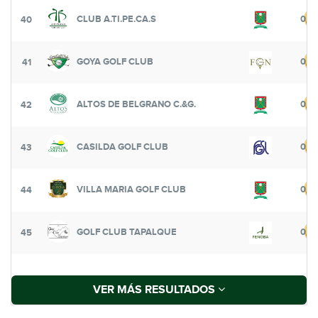
CLUB A.TI.PE.CA.S
0
40
GOYA GOLF CLUB
0
41
ALTOS DE BELGRANO C.&G.
0
42
CASILDA GOLF CLUB
0
43
VILLA MARIA GOLF CLUB
0
44
GOLF CLUB TAPALQUE
0
45
VER MÁS RESULTADOS