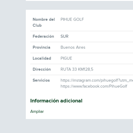
Nombre del
PIHUE GOLF
Club
Federación
SUR
Provincia
Buenos Aires
Localidad
PIGUE
Dirección
RUTA 33 KM128,5
Servicios
https://instagram.com/pihuegolf?utm_
https://www.facebook.com/PihueGolf
Información adicional
Ampliar