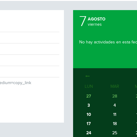
7
AGOSTO
viernes
No hay actividades en esta fe
medium=copy_link
LUN
MAR
27
28
3
4
10
11
17
18
24
25