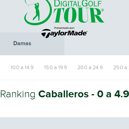
Damas
9
10.0 a 14.9
15.0 a 19.9
20.0 a 24.9
25.0 a
Caballeros - 0 a 4.
Ranking