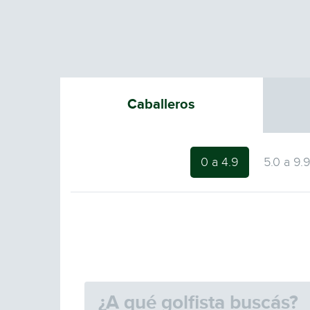
Caballeros
0 a 4.9
5.0 a 9.