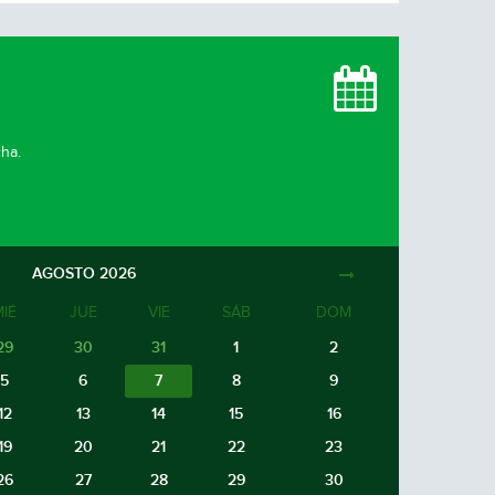
cha.
AGOSTO
2026
MIÉ
JUE
VIE
SÁB
DOM
29
30
31
1
2
5
6
7
8
9
12
13
14
15
16
19
20
21
22
23
26
27
28
29
30