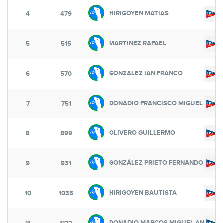
HIRIGOYEN MATIAS
4
479
MARTINEZ RAFAEL
5
515
GONZALEZ IAN FRANCO
6
570
DONADIO FRANCISCO MIGUEL
7
751
OLIVERO GUILLERMO
8
899
GONZÁLEZ PRIETO FERNANDO
9
931
HIRIGOYEN BAUTISTA
10
1035
DONADIO MARCOS MIGUEL ANGEL