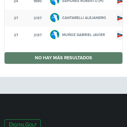
SAHORES ROBERTO (H)
24
1890
CANTARELLI ALEJANDRO
27
2137
MUÑOZ GABRIEL JAVIER
27
2137
NO HAY MÁS RESULTADOS