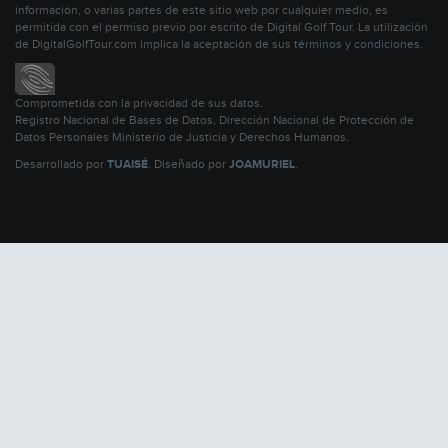
información, o varias partes de este sitio web por cualquier medio, es
permitida con el permiso previo por escrito de Digital Golf Tour. La utilización
de DigitalGolfTour.com implica la aceptación de sus
términos y condiciones
.
Comprometida con la privacidad de sus datos.
Registro Nacional de Bases de Datos, Dirección Nacional de Protección de
Datos Personales Ministerio de Justicia y Derechos Humanos.
Desarrollado por
TUAISÉ
. Diseñado por
JOAMURIEL
.