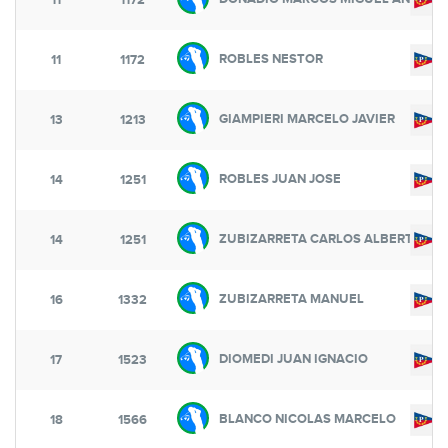
11
1172
ROBLES NESTOR
11
1172
GIAMPIERI MARCELO JAVIER
13
1213
ROBLES JUAN JOSE
14
1251
ZUBIZARRETA CARLOS ALBERTO
14
1251
ZUBIZARRETA MANUEL
16
1332
DIOMEDI JUAN IGNACIO
17
1523
BLANCO NICOLAS MARCELO
18
1566