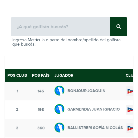
Ingresa Matrícula o parte del nombre/apellido del golfista
que buscás.
POS CLUB
POS PAÍS
JUGADOR
CLUB
BONJOUR JOAQUIN
1
145
GARMENDIA JUAN IGNACIO
2
198
BALLISTRERI SOFÍA NICOLÁS
3
360