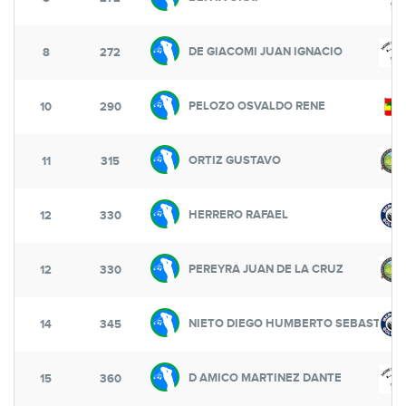
DE GIACOMI JUAN IGNACIO
8
272
PELOZO OSVALDO RENE
10
290
ORTIZ GUSTAVO
11
315
HERRERO RAFAEL
12
330
PEREYRA JUAN DE LA CRUZ
12
330
NIETO DIEGO HUMBERTO SEBASTIAN
14
345
D AMICO MARTINEZ DANTE
15
360