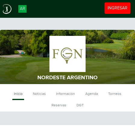
Toggle navigat
INGRESAR
AR
NORDESTE ARGENTINO
Inicio
Noticias
Información
Agenda
Torneos
Reservas
DGT