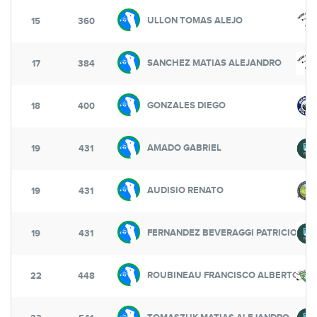
ULLON TOMAS ALEJO
15
360
SANCHEZ MATIAS ALEJANDRO
17
384
GONZALES DIEGO
18
400
AMADO GABRIEL
19
431
AUDISIO RENATO
19
431
FERNANDEZ BEVERAGGI PATRICIO
19
431
ROUBINEAU FRANCISCO ALBERTO
22
448