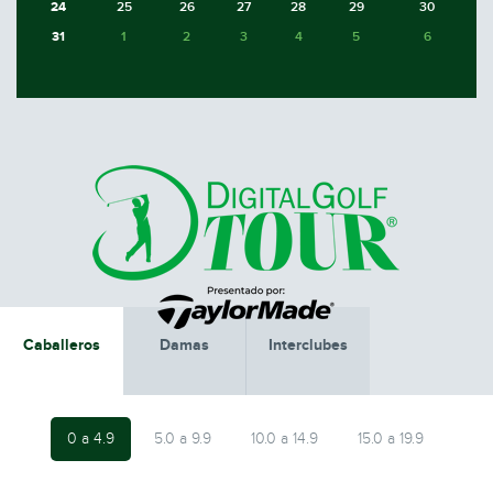
24
25
26
27
28
29
30
31
1
2
3
4
5
6
Caballeros
Damas
Interclubes
0 a 4.9
5.0 a 9.9
10.0 a 14.9
15.0 a 19.9