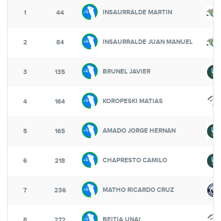
INSAURRALDE MARTIN
1
44
INSAURRALDE JUAN MANUEL
2
84
BRUNEL JAVIER
3
135
KOROPESKI MATIAS
4
164
AMADO JORGE HERNAN
5
165
CHAPRESTO CAMILO
6
218
MATHO RICARDO CRUZ
7
236
BEITIA UNAI
8
272