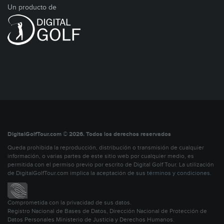
Un producto de
DigitalGolfTour.com © 2026. Todos los derechos reservados
Queda prohibida la reproducción, distribución o transmisión de cualquier
información, o varias partes de este sitio web por cualquier medio, es
permitida con el permiso previo por escrito de Digital Golf Tour. La utilización
de DigitalGolfTour.com implica la aceptación de sus
términos y condiciones
.
Comprometida con la privacidad de sus datos.
Registro Nacional de Bases de Datos, Dirección Nacional de Protección de
Datos Personales Ministerio de Justicia y Derechos Humanos.