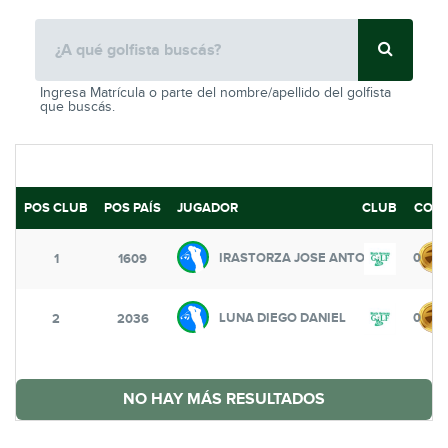
Ingresa Matrícula o parte del nombre/apellido del golfista
que buscás.
POS CLUB
POS PAÍS
JUGADOR
CLUB
COIN
IRASTORZA JOSE ANTONIO
0
1
1609
LUNA DIEGO DANIEL
0
2
2036
NO HAY MÁS RESULTADOS