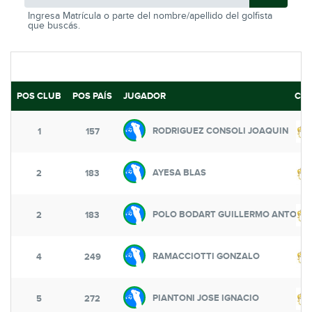
Ingresa Matrícula o parte del nombre/apellido del golfista
que buscás.
POS CLUB
POS PAÍS
JUGADOR
CL
RODRIGUEZ CONSOLI JOAQUIN
1
157
AYESA BLAS
2
183
POLO BODART GUILLERMO ANTONI
2
183
RAMACCIOTTI GONZALO
4
249
PIANTONI JOSE IGNACIO
5
272