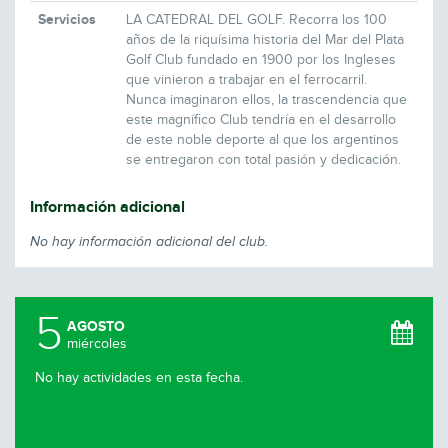
Servicios
LA CATEDRAL DEL GOLF. Recorra los 100
años de la riquísima historia del Mar del Plata
Golf Club fundado en 1900 por los Ingleses
que vinieron a trabajar en el ferrocarril.
Nunca imaginaron ellos, la trascendencia que
este magnífico Club tendría en el desarrollo
de este noble deporte al que los argentinos
se entregaron con total pasión y dedicación.
Información adicional
No hay información adicional del club.
5
AGOSTO
miércoles
No hay actividades en esta fecha.