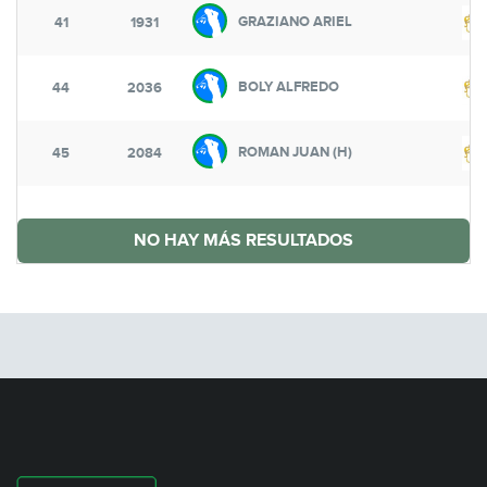
GRAZIANO ARIEL
41
1931
BOLY ALFREDO
44
2036
ROMAN JUAN (H)
45
2084
NO HAY MÁS RESULTADOS