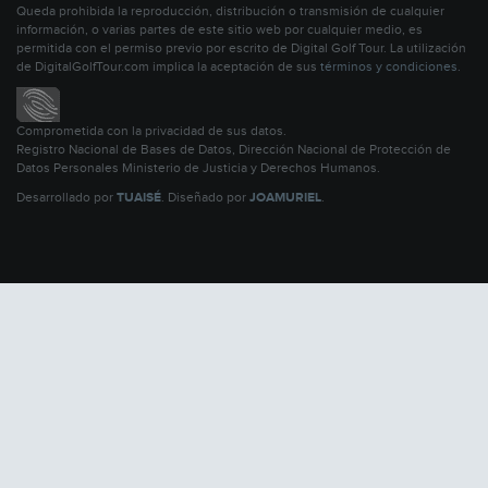
Queda prohibida la reproducción, distribución o transmisión de cualquier
información, o varias partes de este sitio web por cualquier medio, es
permitida con el permiso previo por escrito de Digital Golf Tour. La utilización
de DigitalGolfTour.com implica la aceptación de sus
términos y condiciones
.
Comprometida con la privacidad de sus datos.
Registro Nacional de Bases de Datos, Dirección Nacional de Protección de
Datos Personales Ministerio de Justicia y Derechos Humanos.
Desarrollado por
TUAISÉ
. Diseñado por
JOAMURIEL
.