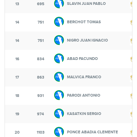
SLAVIN JUAN PABLO
13
695
BERCHOT TOMAS
14
751
NIGRO JUAN IGNACIO
14
751
ABAD FACUNDO
16
834
MALVICA FRANCO
17
863
PARODI ANTONIO
18
931
KASATKIN SERGIO
19
974
PONCE ABADIA CLEMENTE
20
1103