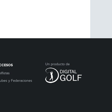
Un producto de
CCESOS
lfistas
ubes y Federaciones