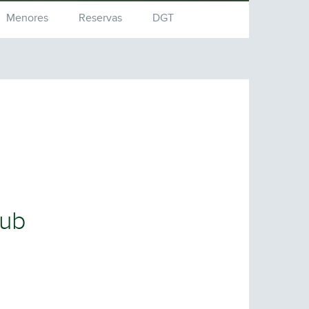
Menores
Reservas
DGT
lub