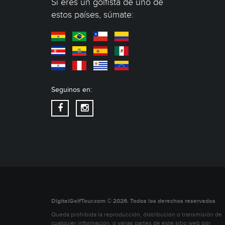
Si eres un golfista de uno de
estos países, súmate:
Seguinos en:
DigitalGolfTour.com © 2026. Todos los derechos reservados
Queda prohibida la reproducción, distribución o transmisión de
cualquier información, o varias partes de este sitio web por