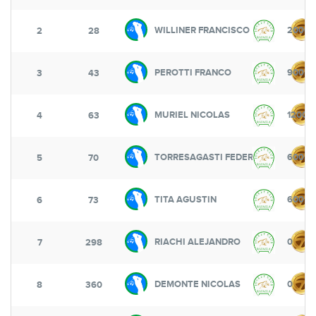
WILLINER FRANCISCO
2000
2
28
PEROTTI FRANCO
900
3
43
MURIEL NICOLAS
1200
4
63
TORRESAGASTI FEDERICO
600
5
70
TITA AGUSTIN
600
6
73
RIACHI ALEJANDRO
0
7
298
DEMONTE NICOLAS
0
8
360