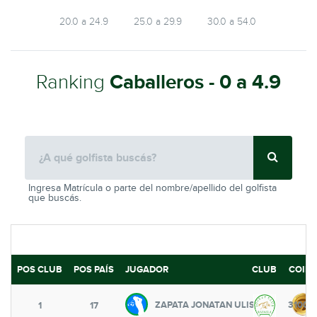
20.0 a 24.9
25.0 a 29.9
30.0 a 54.0
Ranking
Caballeros - 0 a 4.9
Ingresa Matrícula o parte del nombre/apellido del golfista
que buscás.
POS CLUB
POS PAÍS
JUGADOR
CLUB
COINS
ZAPATA JONATAN ULISES
3100
1
17