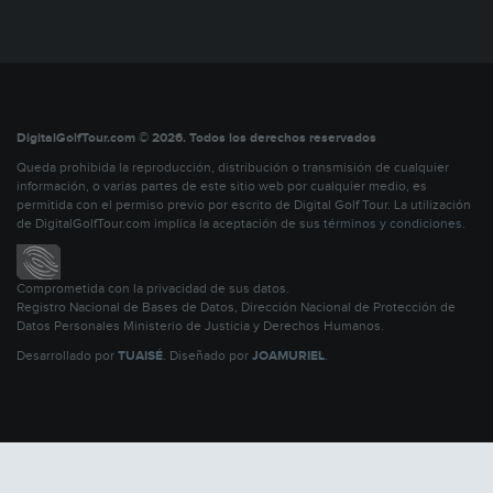
DigitalGolfTour.com © 2026. Todos los derechos reservados
Queda prohibida la reproducción, distribución o transmisión de cualquier
información, o varias partes de este sitio web por cualquier medio, es
permitida con el permiso previo por escrito de Digital Golf Tour. La utilización
de DigitalGolfTour.com implica la aceptación de sus
términos y condiciones
.
Comprometida con la privacidad de sus datos.
Registro Nacional de Bases de Datos, Dirección Nacional de Protección de
Datos Personales Ministerio de Justicia y Derechos Humanos.
Desarrollado por
TUAISÉ
. Diseñado por
JOAMURIEL
.