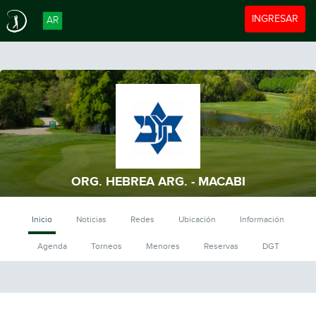
Toggle navigat
INGRESAR
AR
ORG. HEBREA ARG. - MACABI
Inicio
Noticias
Redes
Ubicación
Información
Agenda
Torneos
Menores
Reservas
DGT