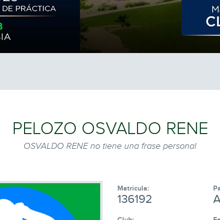
PELOZO
OSVALDO RENE
OSVALDO RENE no tiene una frase personal
Matrícula:
Pa
136192
A
Club:
Fe