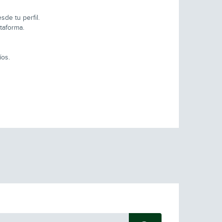
de tu perfil.
taforma.
íos.