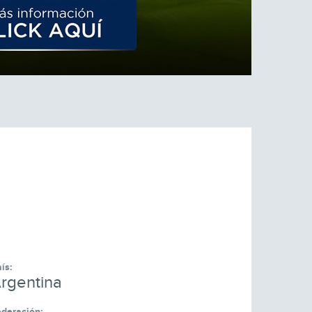
ís:
rgentina
deración: