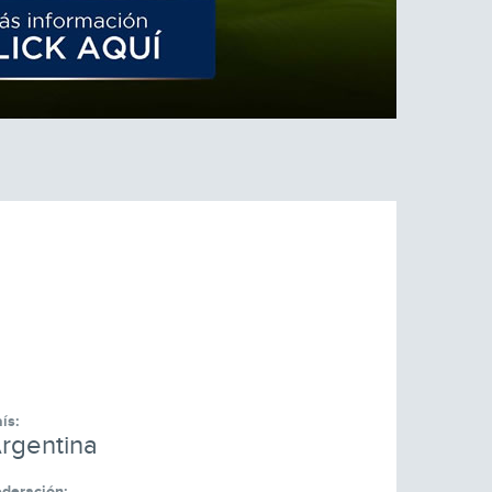
ís:
rgentina
deración: