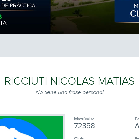
RICCIUTI NICOLAS MATIAS
No tiene una frase personal
Matrícula:
Pa
72358
A
Club:
Fe