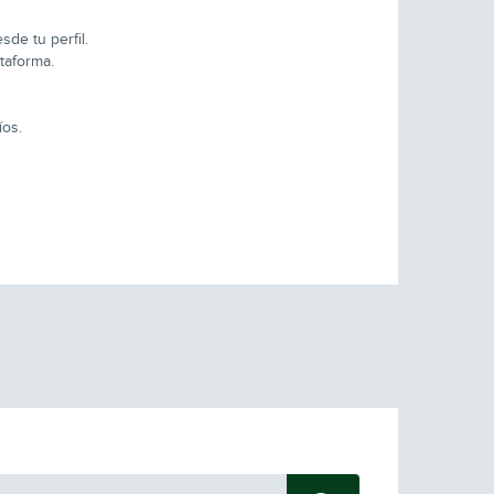
de tu perfil.
taforma.
íos.