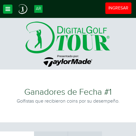
Toggle navigat
INGRESAR
AR
Toggle Dropdown
Ganadores de Fecha #1
Golfistas que recibieron coins por su desempeño.