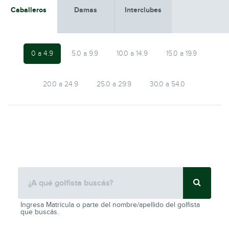
Caballeros
Damas
Interclubes
0 a 4.9
5.0 a 9.9
10.0 a 14.9
15.0 a 19.9
20.0 a 24.9
25.0 a 29.9
30.0 a 54.0
Ingresa Matrícula o parte del nombre/apellido del golfista
que buscás.