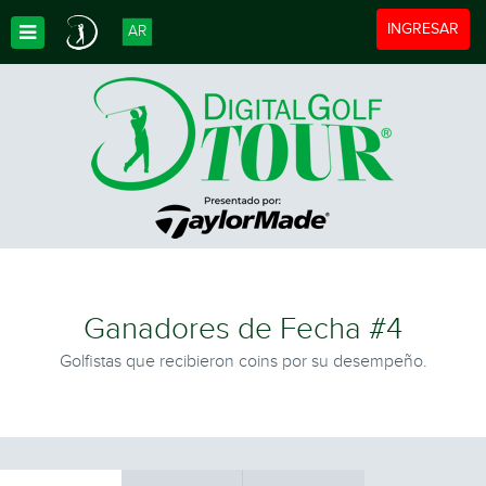
Toggle navigat
INGRESAR
AR
Toggle Dropdown
Ganadores de Fecha #4
Golfistas que recibieron coins por su desempeño.