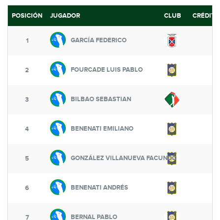
POSICIÓN
JUGADOR
CLUB
CRÉDIT
GARCÍA FEDERICO
30
1
FOURCADE LUIS PABLO
25
2
BILBAO SEBASTIAN
20
3
BENENATI EMILIANO
1
4
GONZÁLEZ VILLANUEVA FACUNDO
1
5
BENENATI ANDRÉS
1
6
BERNAL PABLO
1
7