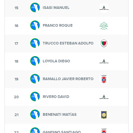
ISASI MANUEL
6
15
FRANCO ROQUE
6
16
TRUCCO ESTEBAN ADOLFO
6
17
LOYOLA DIEGO
6
18
RAMALLO JAVIER ROBERTO
6
19
RIVERO DAVID
6
20
BENENATI MATÍAS
6
21
GANDINO SANTIAGO
6
22