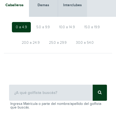
Caballeros
Damas
Interclubes
0 a 4.9
5.0 a 9.9
10.0 a 14.9
15.0 a 19.9
20.0 a 24.9
25.0 a 29.9
30.0 a 54.0
Ingresa Matrícula o parte del nombre/apellido del golfista
que buscás.