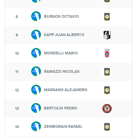
BURGOS OCTAVIO
9
8
KAPP JUAN ALBERTO
8
9
MONDELLI MARIO
10
RAMAZZI NICOLAS
6
11
MARSANO ALEJANDRO
6
12
BERTOLDI PEDRO
6
13
ZEMBORAIN RAFAEL
6
14