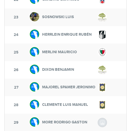
SOSNOWSKI LUIS
6
23
HERRLEIN ENRIQUE RUBÉN
6
24
MERLINI MAURICIO
6
25
DIXON BENJAMIN
6
26
MAJOREL SPAMER JERONIMO
6
27
CLEMENTE LUIS MANUEL
6
28
MORE RODRIGO GASTON
6
29