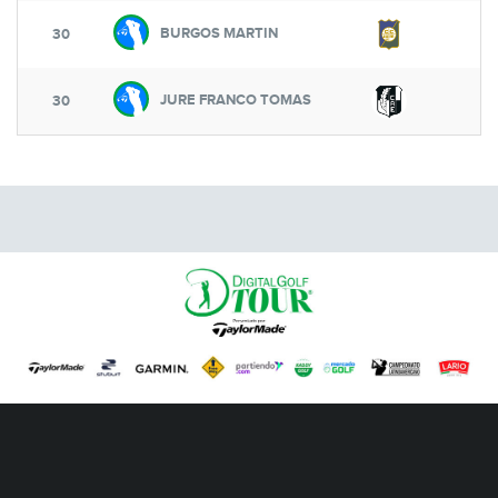
BURGOS MARTIN
6
30
JURE FRANCO TOMAS
6
30