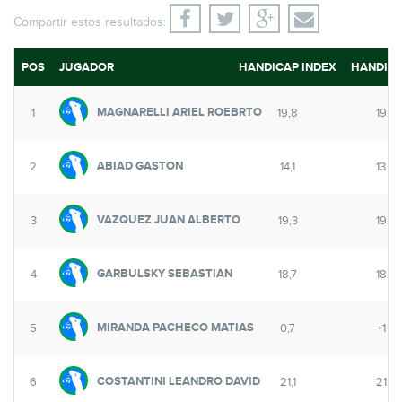
Compartir estos resultados:
POS
JUGADOR
HANDICAP INDEX
HANDIC
MAGNARELLI ARIEL ROEBRTO
1
19,8
19
ABIAD GASTON
2
14,1
13
VAZQUEZ JUAN ALBERTO
3
19,3
19
GARBULSKY SEBASTIAN
4
18,7
18
MIRANDA PACHECO MATIAS
5
0,7
+1
COSTANTINI LEANDRO DAVID
6
21,1
21