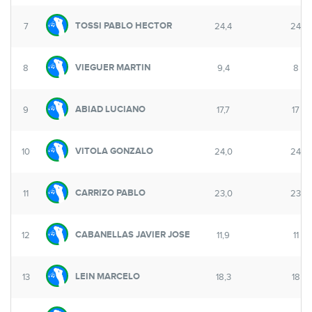
TOSSI PABLO HECTOR
7
24,4
24
VIEGUER MARTIN
8
9,4
8
ABIAD LUCIANO
9
17,7
17
VITOLA GONZALO
10
24,0
24
CARRIZO PABLO
11
23,0
23
CABANELLAS JAVIER JOSE
12
11,9
11
LEIN MARCELO
13
18,3
18