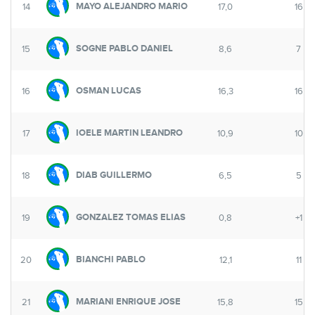
MAYO ALEJANDRO MARIO
14
17,0
16
SOGNE PABLO DANIEL
15
8,6
7
OSMAN LUCAS
16
16,3
16
IOELE MARTIN LEANDRO
17
10,9
10
DIAB GUILLERMO
18
6,5
5
GONZALEZ TOMAS ELIAS
19
0,8
+1
BIANCHI PABLO
20
12,1
11
MARIANI ENRIQUE JOSE
21
15,8
15