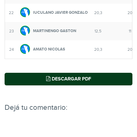
IUCULANO JAVIER GONZALO
22
20,3
20
MARTINENGO GASTON
23
12,5
11
AMATO NICOLAS
24
20,3
20
DESCARGAR PDF
Dejá tu comentario: