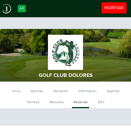
Toggle navigat
INGRESAR
AR
GOLF CLUB DOLORES
Inicio
Noticias
Ubicación
Información
Agenda
Torneos
Menores
Reservas
DGT