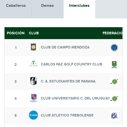
Caballeros
Damas
Interclubes
POSICIÓN
CLUB
FEDERACION
CLUB DE CAMPO MENDOZA
1
CARLOS PAZ GOLF COUNTRY CLUB
2
C. A. ESTUDIANTES DE PARANA
3
CLUB UNIVERSITARIO C. DEL URUGUAY
4
CLUB ATLETICO TREBOLENSE
5