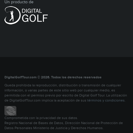
Un producto de
DigitalGolfTour.com © 2026. Todos los derechos reservados
Queda prohibida la reproducción, distribución o transmisión de cualquier
información, o varias partes de este sitio web por cualquier medio, es
permitida con el permiso previo por escrito de Digital Golf Tour. La utilización
de DigitalGolfTour.com implica la aceptación de sus
términos y condiciones
.
Comprometida con la privacidad de sus datos.
Registro Nacional de Bases de Datos, Dirección Nacional de Protección de
Datos Personales Ministerio de Justicia y Derechos Humanos.