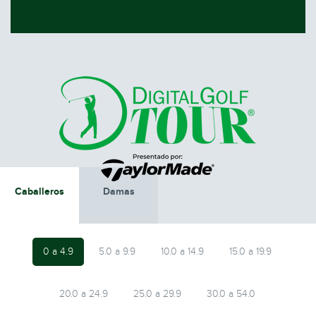
Caballeros
Damas
0 a 4.9
5.0 a 9.9
10.0 a 14.9
15.0 a 19.9
20.0 a 24.9
25.0 a 29.9
30.0 a 54.0