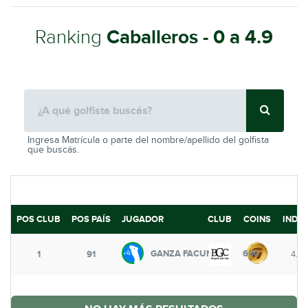
Ranking
Caballeros - 0 a 4.9
Ingresa Matrícula o parte del nombre/apellido del golfista
que buscás.
POS CLUB
POS PAÍS
JUGADOR
CLUB
COINS
INDE
GANZA FACUNDO
600
1
91
4.7