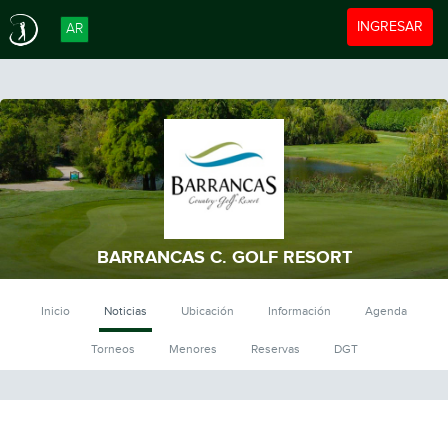
Toggle navigat
INGRESAR
AR
BARRANCAS C. GOLF RESORT
Inicio
Noticias
Ubicación
Información
Agenda
Torneos
Menores
Reservas
DGT