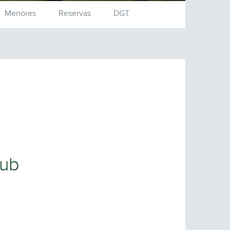
Menores
Reservas
DGT
lub