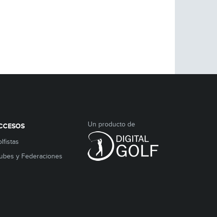
Un producto de
CCESOS
lfistas
ubes y Federaciones