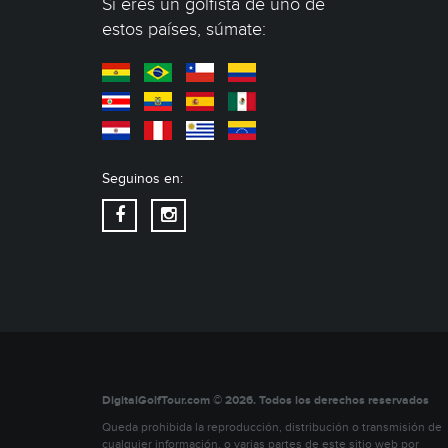
Si eres un golfista de uno de
estos países, súmate:
Seguinos en:
DigitalGolfTour.com © 2026. Todos los derechos reservados
Queda prohibida la reproducción, distribución o transmisión de
cualquier información, o varias partes de este sitio web por