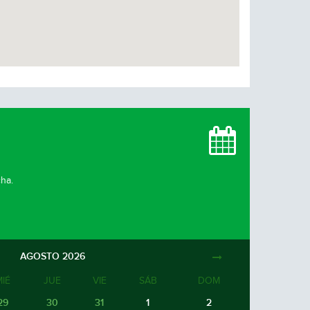
cha.
AGOSTO
2026
MIÉ
JUE
VIE
SÁB
DOM
29
30
31
1
2