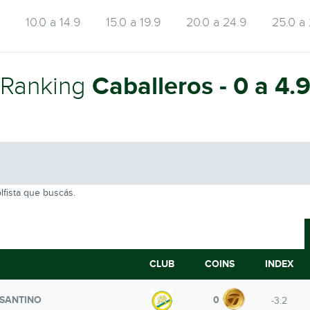
9
10.0 a 14.9
15.0 a 19.9
20.0 a 24.9
25.0 a
Caballeros - 0 a 4.
Ranking
lfista que buscás.
CLUB
COINS
INDEX
SANTINO
0
-3.2