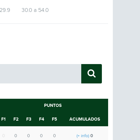
 29.9
30.0 a 54.0
9
PUNTOS
F1
F2
F3
F4
F5
ACUMULADOS
0
0
0
0
0
0
(+ info)