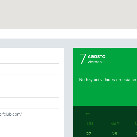
7
AGOSTO
viernes
No hay actividades en esta fe
olfclub.com/
LUN
MAR
27
28