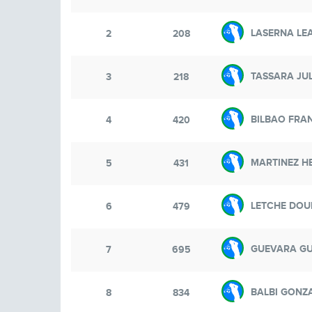
LASERNA LE
2
208
TASSARA JUL
3
218
BILBAO FRA
4
420
MARTINEZ H
5
431
LETCHE DOU
6
479
GUEVARA G
7
695
BALBI GONZ
8
834