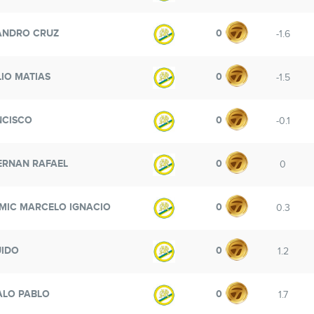
ANDRO CRUZ
0
-1.6
IO MATIAS
0
-1.5
NCISCO
0
-0.1
ERNAN RAFAEL
0
0
MIC MARCELO IGNACIO
0
0.3
UIDO
0
1.2
ALO PABLO
0
1.7