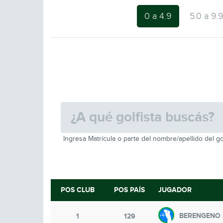
0 a 4.9
5.0 a 9.
Ingresa Matrícula o parte del nombre/apellido del go
POS CLUB
POS PAÍS
JUGADOR
BERENGENO 
1
129